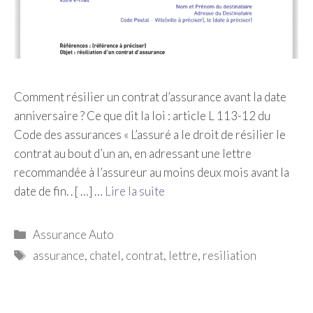
Comment résilier un contrat d’assurance avant la date
anniversaire ? Ce que dit la loi : article L 113-12 du
Code des assurances « L’assuré a le droit de résilier le
contrat au bout d’un an, en adressant une lettre
recommandée à l’assureur au moins deux mois avant la
date de fin. . [ …] …
Lire la suite
Catégories
Assurance Auto
Étiquettes
assurance
,
chatel
,
contrat
,
lettre
,
resiliation
[wp_show_posts name="Sidebar"]