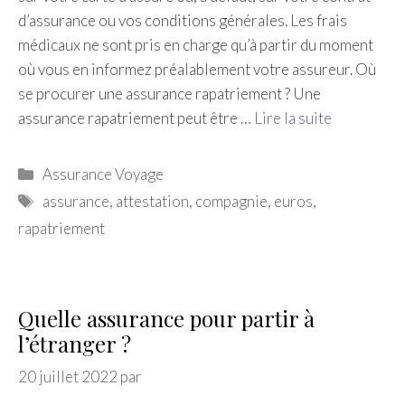
d’assurance ou vos conditions générales. Les frais
médicaux ne sont pris en charge qu’à partir du moment
où vous en informez préalablement votre assureur. Où
se procurer une assurance rapatriement ? Une
assurance rapatriement peut être …
Lire la suite
Catégories
Assurance Voyage
Étiquettes
assurance
,
attestation
,
compagnie
,
euros
,
rapatriement
Quelle assurance pour partir à
l’étranger ?
20 juillet 2022
par