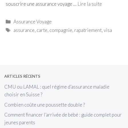
souscrire une assurance voyage …
Lire la suite
Catégories
Assurance Voyage
Étiquettes
assurance
,
carte
,
compagnie
,
rapatriement
,
visa
[wp_show_posts name="Sidebar"]
ARTICLES RÉCENTS
CMU ou LAMAL : quel régime d’assurance maladie
choisir en Suisse ?
Combien coûte une poussette double ?
Comment financer l’arrivée de bébé : guide complet pour
jeunes parents