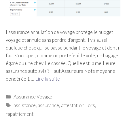
L’assurance annulation de voyage protège le budget
voyage et annule sans perdre d’argent. Il y a aussi
quelque chose qui se passe pendant le voyage et dont il
faut s’occuper, comme un portefeuille volé, un bagage
égaré ou une cheville cassée. Quelle est la meilleure
assurance auto avis ? Haut Assureurs Note moyenne
pondérée 1 …
Lire la suite
Catégories
Assurance Voyage
Étiquettes
assistance
,
assurance
,
attestation
,
lors
,
rapatriement