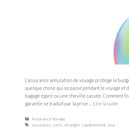
L’assurance annulation de voyage protège le budget
quelque chose qui se passe pendant le voyage et d
bagage égaré ou une cheville cassée. Comment fo
garantie se traduit par la prise …
Lire la suite
Catégories
Assurance Voyage
Étiquettes
assurance
,
carte
,
etranger
,
rapatriement
,
visa