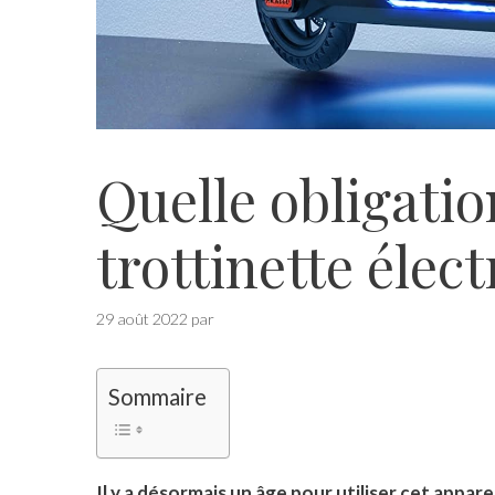
Quelle obligati
trottinette élect
29 août 2022
par
Sommaire
Il y a désormais un âge pour utiliser cet apparei