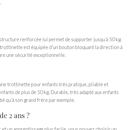
…
ructure renforcée lui permet de supporter jusqu’à 50 kg.
 trottinette est équipée d’un bouton bloquant la direction à
re une sécurité exceptionnelle.
ne trottinette pour enfants très pratique, pliable et
enfants de plus de 50 kg. Durable, très adapté aux enfants
ébé qu’à son grand frère par exemple.
de 2 ans ?
ir et un apprentissage plus facile, vous pouvez choisir un