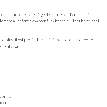
 à deux roues vers l’âge de 4 ans. Cela l’entraîne à
ment à l’enfant d’avancer à la vitesse qu’il souhaite, car il
 ou plus, il est préférable d’offrir sa propre trottinette
lementation.
…
uanj. …
omcom. …