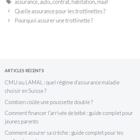
Étiquettes
assurance
,
auto
,
contrat
,
habitation
,
maaf
Quelle assurance pour les trottinettes ?
Pourquoi assurer une trottinette ?
[wp_show_posts name="Sidebar"]
ARTICLES RÉCENTS
CMU ou LAMAL : quel régime d’assurance maladie
choisir en Suisse ?
Combien coûte une poussette double ?
Comment financer l’arrivée de bébé : guide complet pour
jeunes parents
Comment assurer sa crèche : guide complet pour les