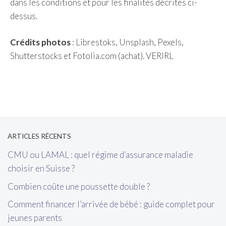
dans les conditions et pour les finalités décrites ci-
dessus.
Crédits photos
: Librestoks, Unsplash, Pexels,
Shutterstocks et Fotolia.com (achat). VERIRL
[wp_show_posts name="Sidebar"]
ARTICLES RÉCENTS
CMU ou LAMAL : quel régime d’assurance maladie
choisir en Suisse ?
Combien coûte une poussette double ?
Comment financer l’arrivée de bébé : guide complet pour
jeunes parents