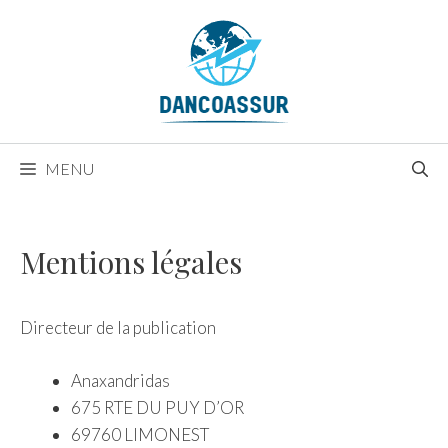
Aller
au
contenu
MENU
Mentions légales
Directeur de la publication
Anaxandridas
675 RTE DU PUY D’OR
69760 LIMONEST